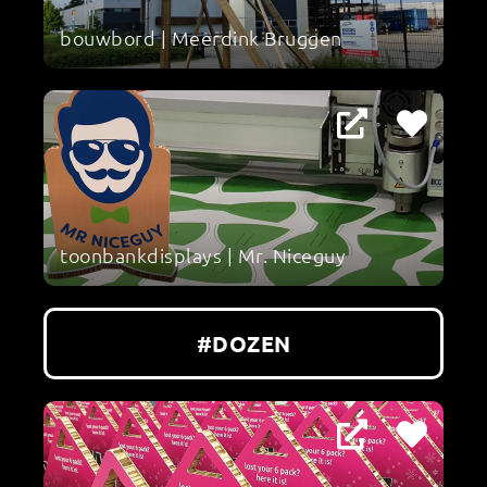
bouwbord | Meerdink Bruggen
toonbankdisplays | Mr. Niceguy
#DOZEN