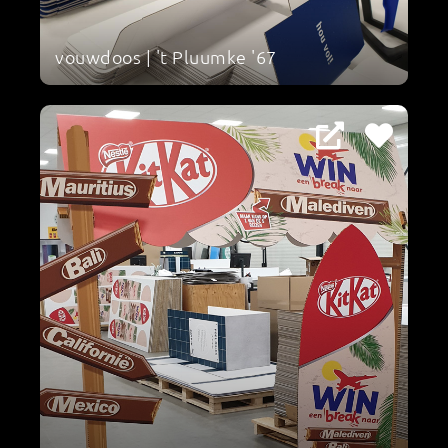
vouwdoos | 't Pluumke '67