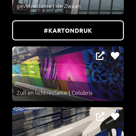
gevelreclame | de Zwaan
#KARTONDRUK
Zuil en lichtreclame | Colubris