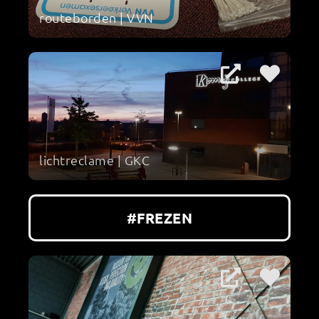
routeborden | VVN
lichtreclame | GKC
#FREZEN