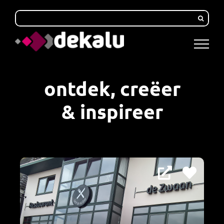
Skip
to
content
ontdek, creëer
& inspireer