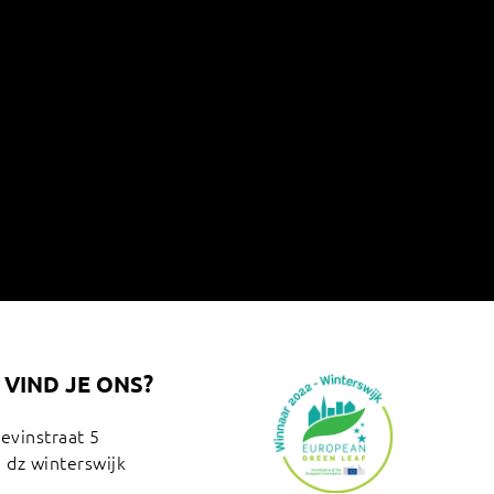
VIND JE ONS?
tevinstraat 5
 dz winterswijk