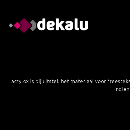
Skip
to
content
acrylox is bij uitstek het materiaal voor frees
indie