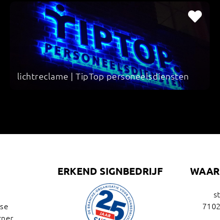
lichtreclame | TipTop personeelsdiensten
U
ERKEND SIGNBEDRIJF
WAAR 
s
ise
7102
tner