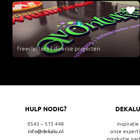
freesletters | diverse projecten
HULP NODIG?
DEKAL
0543 – 515 448
inspiratie
onze expert
info@dekalu.nl
productie par