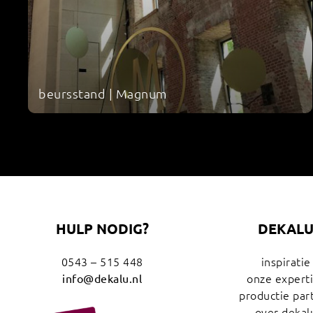
beursstand | Magnum
HULP NODIG?
DEKAL
0543 – 515 448
inspiratie
onze expert
info@dekalu.nl
productie par
over dekal