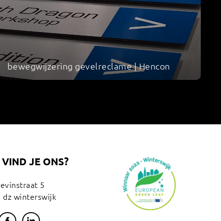
bewegwijzering gevelreclame | Hencon
VIND JE ONS?
tevinstraat 5
 dz winterswijk