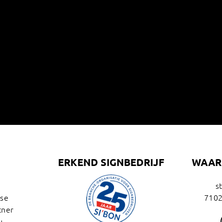
U
ERKEND SIGNBEDRIJF
WAAR 
s
ise
7102
tner
u