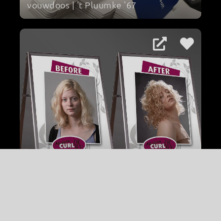
vouwdoos | 't Pluumke '67
diverse lenticular projecten