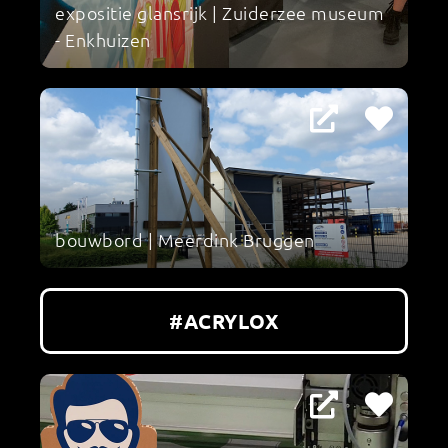
expositie glansrijk | Zuiderzee museum
- Enkhuizen
bouwbord | Meerdink Bruggen
#ACRYLOX