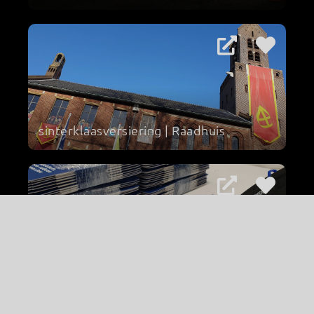
sinterklaasversiering | Raadhuis
vouwdoos | 't Pluumke '67