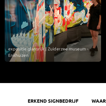
expositie glansrijk | Zuiderzee museum -
Enkhuizen
U
ERKEND SIGNBEDRIJF
WAAR 