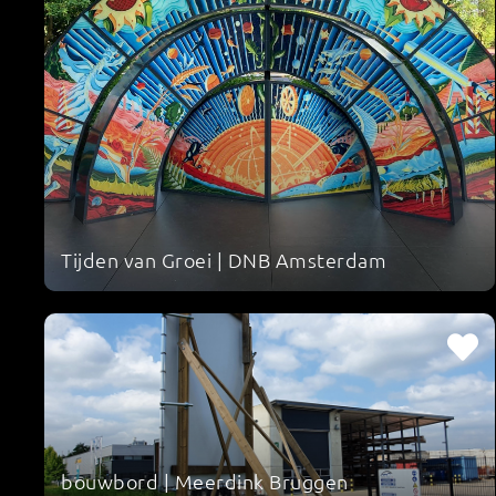
Tijden van Groei | DNB Amsterdam
bouwbord | Meerdink Bruggen