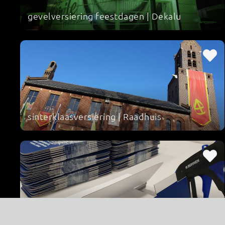
gevelversiering feestdagen | Dekalu
sinterklaasversiering | Raadhuis
vouwdoos | 't Pluumke '67