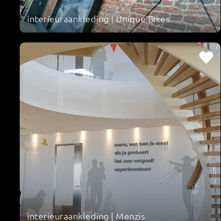
interieuraankleding | Unique Bikes
interieuraankleding | Menzis