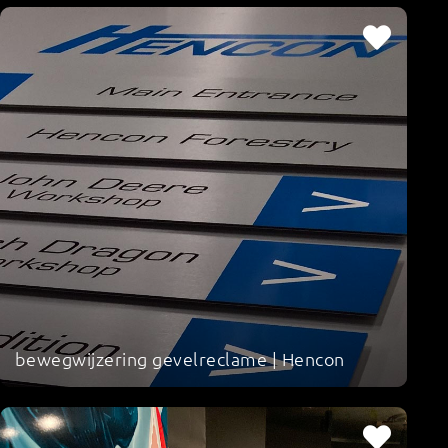
bewegwijzering gevelreclame | Hencon