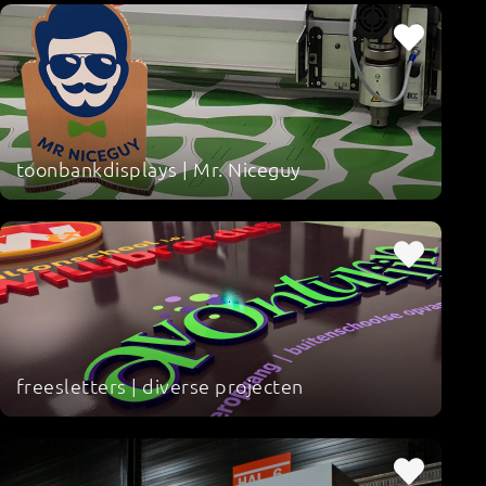
toonbankdisplays | Mr. Niceguy
freesletters | diverse projecten