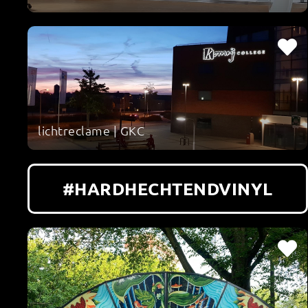
lichtreclame | GKC
#HARDHECHTENDVINYL