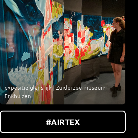
expositie glansrijk | Zuiderzee museum -
Enkhuizen
#AIRTEX