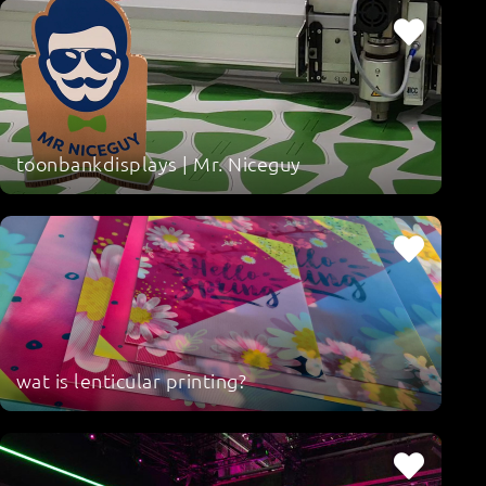
toonbankdisplays | Mr. Niceguy
wat is lenticular printing?