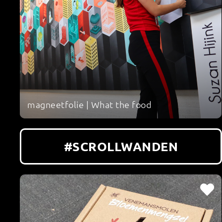
magneetfolie | What the food
#SCROLLWANDEN