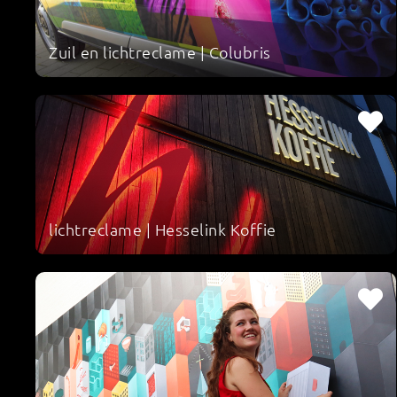
Zuil en lichtreclame | Colubris
lichtreclame | Hesselink Koffie