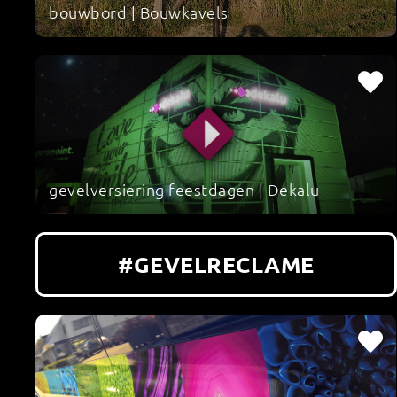
bouwbord | Bouwkavels
gevelversiering feestdagen | Dekalu
#GEVELRECLAME