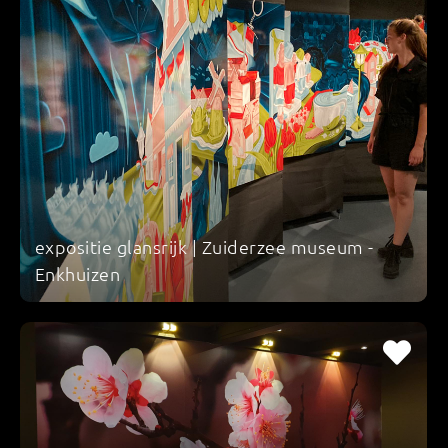
expositie glansrijk | Zuiderzee museum -
Enkhuizen