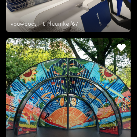
vouwdoos | 't Pluumke '67