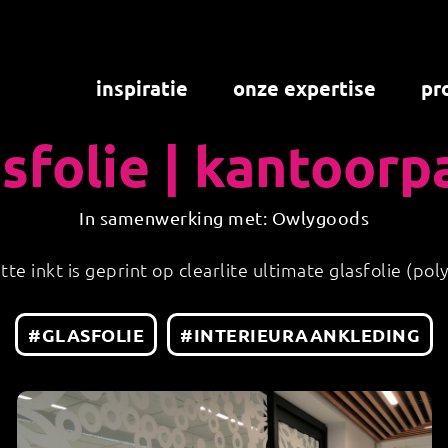
inspiratie
onze expertise
pr
asfolie | kantoorp
In samenwerking met: Owlygoods
te inkt is geprint op clearlite ultimate glasfolie (pol
#GLASFOLIE
#INTERIEURAANKLEDING