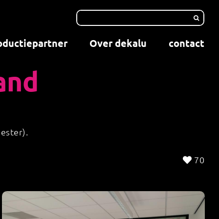
oductiepartner
Over dekalu
contact
and
yester).
70